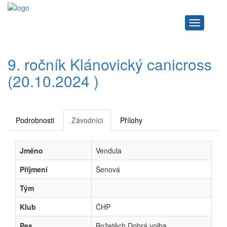
Navigace
9. ročník Klánovický canicross
(20.10.2024 )
Podrobnosti
Závodníci
Přílohy
Jméno
Vendula
Příjmení
Šenová
Tým
Klub
ČHP
Pes
Božetěch Dobrá volba