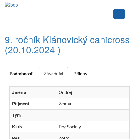
Navigace
9. ročník Klánovický canicross
(20.10.2024 )
Podrobnosti
Závodníci
Přílohy
Jméno
Ondřej
Příjmení
Zeman
Tým
Klub
DogSociety
Pes
Zorro