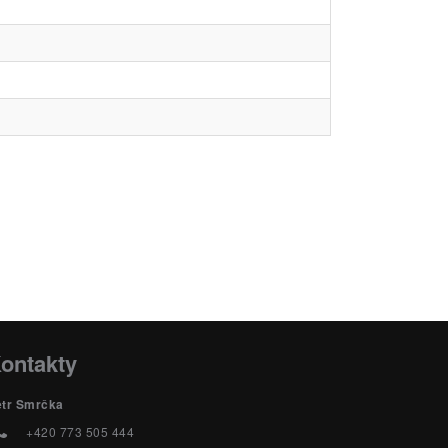
ontakty
etr Smrčka
+420 773 505 444