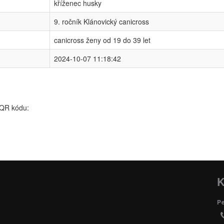
kříženec husky
9. ročník Klánovický canicross
canicross ženy od 19 do 39 let
2024-10-07 11:18:42
 QR kódu:
K
P