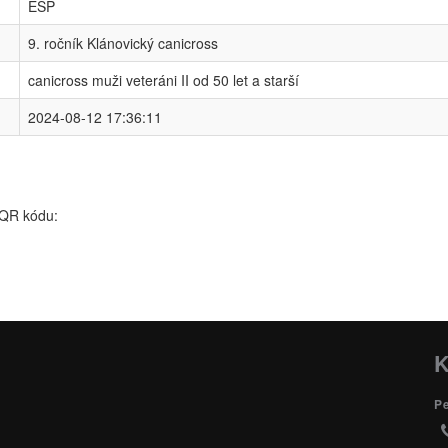
ESP
9. ročník Klánovický canicross
canicross muži veteráni II od 50 let a starší
2024-08-12 17:36:11
 QR kódu:
K
P