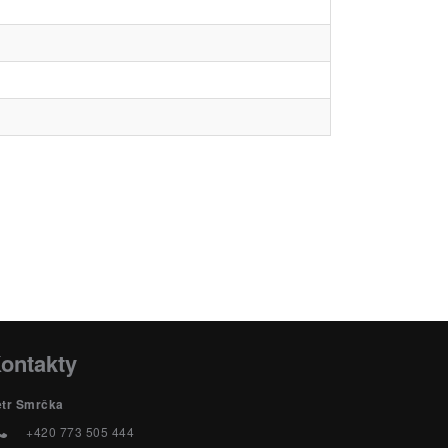
ontakty
etr Smrčka
+420 773 505 444