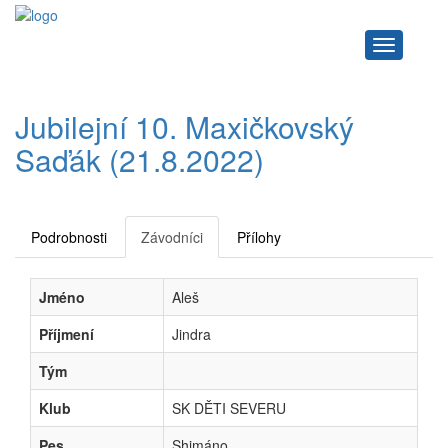
Navigace
Jubilejní 10. Maxičkovský
Saďák (21.8.2022)
Podrobnosti
Závodníci
Přílohy
Jméno
Aleš
Příjmení
Jindra
Tým
Klub
SK DĚTI SEVERU
Pes
Shimáno