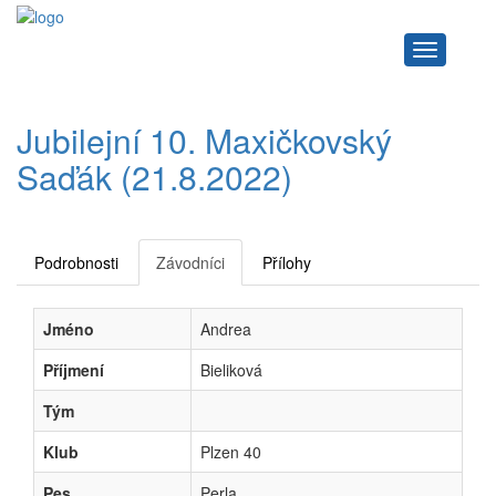
Navigace
Jubilejní 10. Maxičkovský
Saďák (21.8.2022)
Podrobnosti
Závodníci
Přílohy
Jméno
Andrea
Příjmení
Bieliková
Tým
Klub
Plzen 40
Pes
Perla