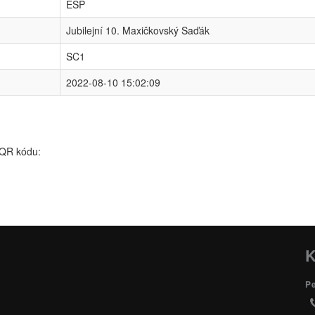
ESP
Jubilejní 10. Maxičkovský Saďák
SC1
2022-08-10 15:02:09
 QR kódu:
K
P