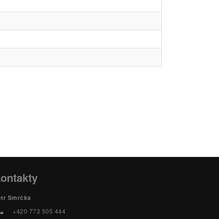
ontakty
etr Smrčka
+420 773 505 444