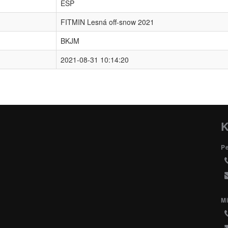
ESP
FITMIN Lesná off-snow 2021
BKJM
2021-08-31 10:14:20
K
P
Mi