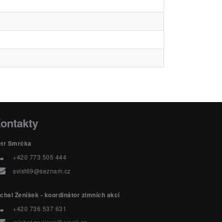
ontakty
etr Smrčka
+420 773 505 444
svist69@seznam.cz
chal Ženíšek - koordinátor zimních akcí
+420 736 537 631