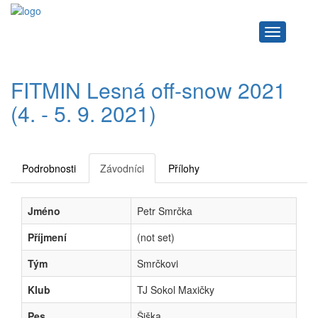
Navigace
FITMIN Lesná off-snow 2021
(4. - 5. 9. 2021)
Podrobnosti
Závodníci
Přílohy
Jméno
Petr Smrčka
Příjmení
(not set)
Tým
Smrčkovi
Klub
TJ Sokol Maxičky
Pes
Šiška