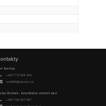
ontakty
etr Smrčka
+420 773 505 444
svist69@seznam.cz
chal Ženíšek - koordinátor zimních akcí
+420 736 537 631