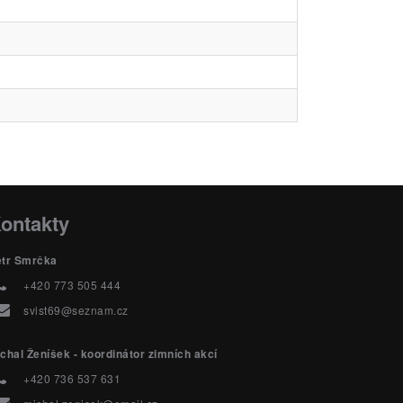
ontakty
etr Smrčka
+420 773 505 444
svist69@seznam.cz
chal Ženíšek - koordinátor zimních akcí
+420 736 537 631