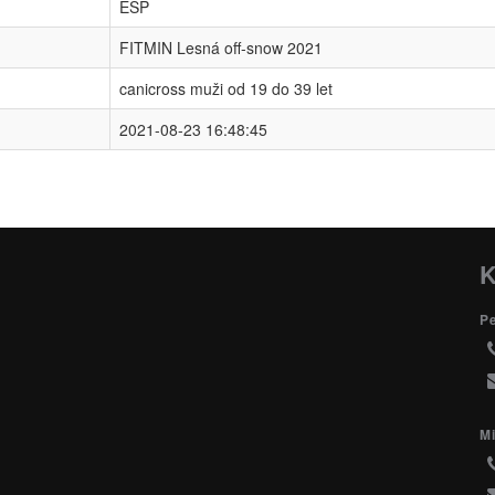
ESP
FITMIN Lesná off-snow 2021
canicross muži od 19 do 39 let
2021-08-23 16:48:45
K
P
Mi