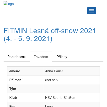
Navigace
FITMIN Lesná off-snow 2021
(4. - 5. 9. 2021)
Podrobnosti
Závodníci
Přílohy
Jméno
Anna Bauer
Příjmení
(not set)
Tým
Klub
HSV Sparta Süsßen
Pes
Luna