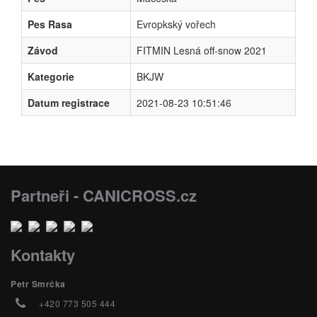
Pes Rasa
Evropkský vořech
Závod
FITMIN Lesná off-snow 2021
Kategorie
BKJW
Datum registrace
2021-08-23 10:51:46
Partneři - CANICROSS.cz
Kontakty
Petr Smrčka
+420 773 505 444