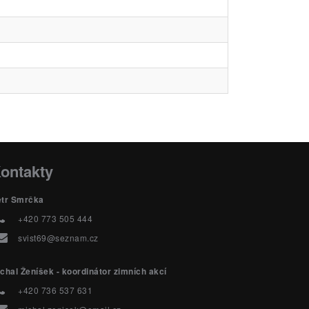
ontakty
etr Smrčka
+420 773 505 444
svist69@seznam.cz
chal Ženíšek - koordinátor zimních akcí
+420 736 537 631