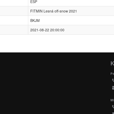
ESP
FITMIN Lesná off-snow 2021
BKJM
2021-08-22 20:00:00
K
P
Mi