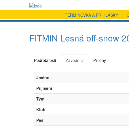
TERMÍNOVKA A PŘIHLÁŠKY
FITMIN Lesná off-snow 202
Podrobnosti
Závodníci
Přílohy
Jméno
Příjmení
Tým
Klub
Pes