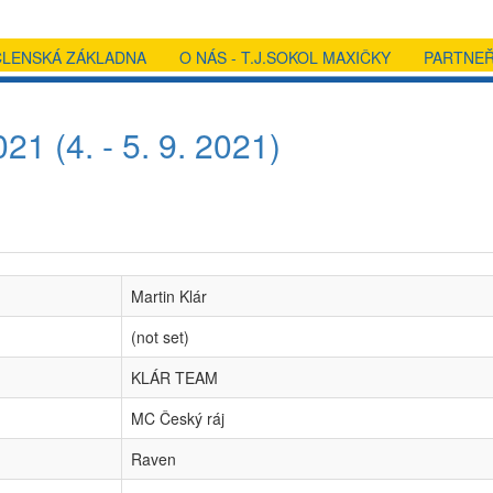
ČLENSKÁ ZÁKLADNA
O NÁS - T.J.SOKOL MAXIČKY
PARTNEŘ
1 (4. - 5. 9. 2021)
Martin Klár
(not set)
KLÁR TEAM
MC Český ráj
Raven