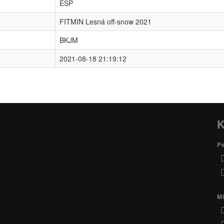
ESP
FITMIN Lesná off-snow 2021
BKJM
2021-08-18 21:19:12
K
P
Mi