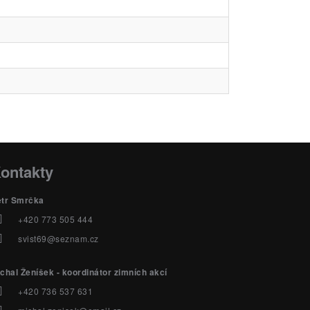
ontakty
etr Smrčka
+420 773 505 444
svist69@seznam.cz
chal Ženíšek - koordinátor zimních akcí
+420 736 537 631