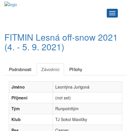
Navigace
FITMIN Lesná off-snow 2021
(4. - 5. 9. 2021)
Podrobnosti
Závodníci
Přílohy
Jméno
Leontýna Jurigová
Příjmení
(not set)
Tým
Runpointtým
Klub
TJ Sokol Maxičky
Pes
Casper