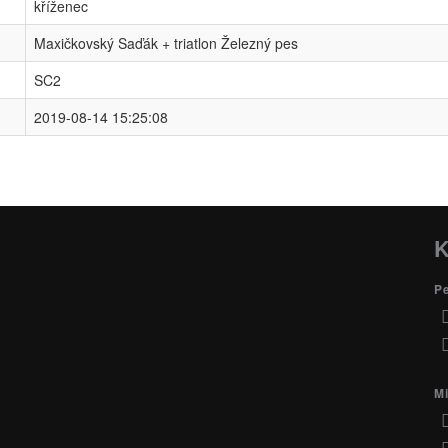
kříženec
Maxičkovský Saďák + triatlon Železný pes
SC2
2019-08-14 15:25:08
K
P
Mi