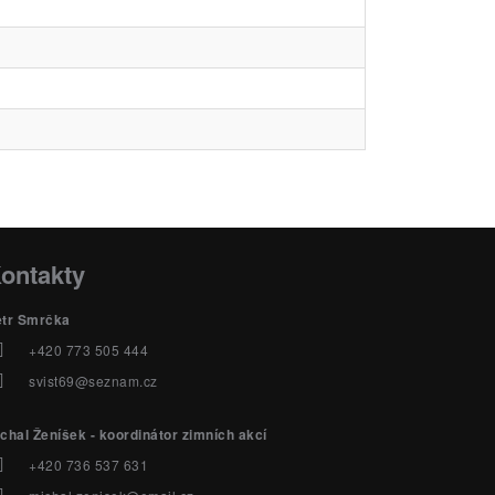
ontakty
etr Smrčka
+420 773 505 444
svist69@seznam.cz
chal Ženíšek - koordinátor zimních akcí
+420 736 537 631