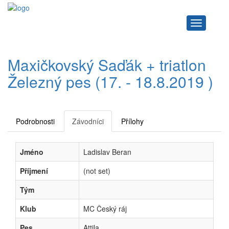
Navigace
Maxičkovský Saďák + triatlon
Železný pes (17. - 18.8.2019 )
Podrobnosti
Závodníci
Přílohy
Jméno
Ladislav Beran
Příjmení
(not set)
Tým
Klub
MC Český ráj
Pes
Attila