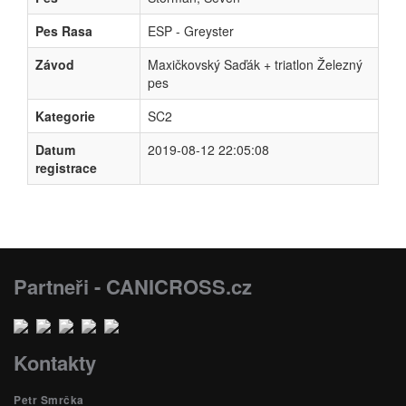
Pes Rasa
ESP - Greyster
Závod
Maxičkovský Saďák + triatlon Železný
pes
Kategorie
SC2
Datum
2019-08-12 22:05:08
registrace
Partneři - CANICROSS.cz
Kontakty
Petr Smrčka