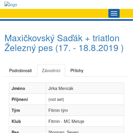
Navigace
Maxičkovský Saďák + triatlon
Železný pes (17. - 18.8.2019 )
Podrobnosti
Závodníci
Přílohy
Jméno
Jirka Mencák
Příjmení
(not set)
Tým
Fitmin tým
Klub
Fitmin - MC Metuje
Pes
Storman, Seven