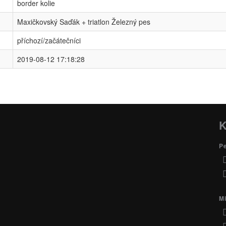
border kolie
Maxičkovský Saďák + triatlon Železný pes
příchozí/začátečníci
2019-08-12 17:18:28
K
P
Mi