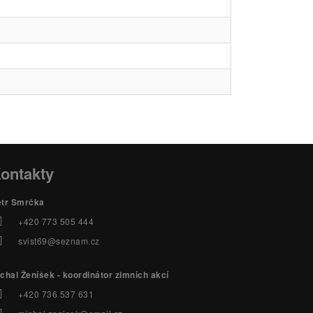
ontakty
etr Smrčka
+420 773 505 444
svist69@seznam.cz
chal Ženíšek - koordinátor zimních akcí
+420 736 537 631