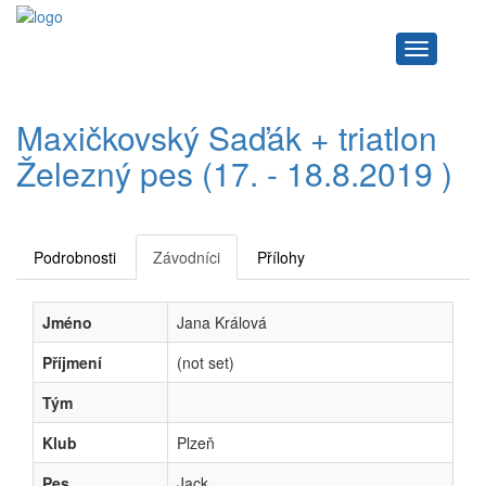
Navigace
Maxičkovský Saďák + triatlon
Železný pes (17. - 18.8.2019 )
Podrobnosti
Závodníci
Přílohy
Jméno
Jana Králová
Příjmení
(not set)
Tým
Klub
Plzeň
Pes
Jack