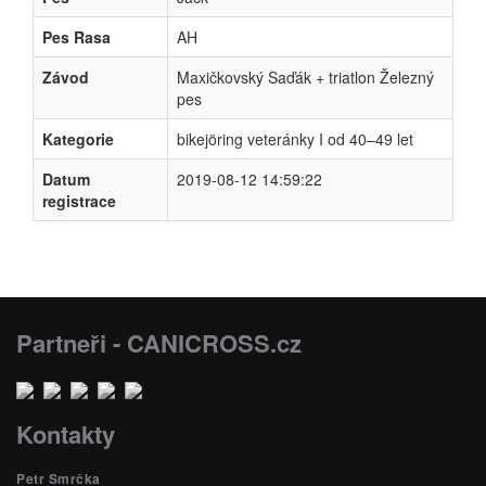
Pes Rasa
AH
Závod
Maxičkovský Saďák + triatlon Železný
pes
Kategorie
bikejöring veteránky I od 40–49 let
Datum
2019-08-12 14:59:22
registrace
Partneři - CANICROSS.cz
Kontakty
Petr Smrčka