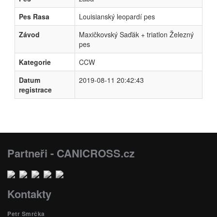
Pes Rasa
Louisianský leopardí pes
Závod
Maxičkovský Saďák + triatlon Železný
pes
Kategorie
CCW
Datum
2019-08-11 20:42:43
registrace
Partneři - CANICROSS.cz
Kontakty
Petr Smrčka