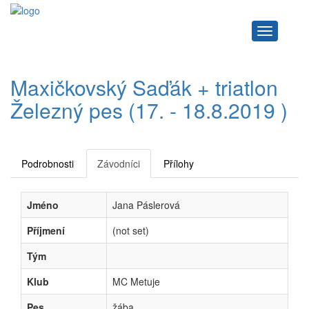
Navigace
Maxičkovský Saďák + triatlon
Železný pes (17. - 18.8.2019 )
Podrobnosti
Závodníci
Přílohy
Jméno
Jana Páslerová
Příjmení
(not set)
Tým
Klub
MC Metuje
Pes
žába