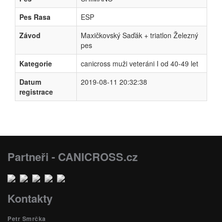
Pes Rasa
ESP
Závod
Maxičkovský Saďák + triatlon Železný
pes
Kategorie
canicross muži veteráni I od 40-49 let
Datum
2019-08-11 20:32:38
registrace
Partneři - CANICROSS.cz
Kontakty
Petr Smrčka