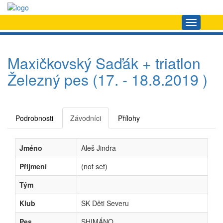
Navigace
Maxičkovský Saďák + triatlon
Železný pes (17. - 18.8.2019 )
Podrobnosti
Závodníci
Přílohy
Jméno
Aleš Jindra
Příjmení
(not set)
Tým
Klub
SK Děti Severu
Pes
SHIMÁNO