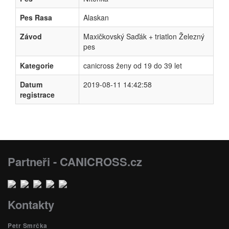
Pes Rasa
Alaskan
Závod
Maxičkovský Saďák + triatlon Železný
pes
Kategorie
canicross ženy od 19 do 39 let
Datum
2019-08-11 14:42:58
registrace
Partneři - CANICROSS.cz
Kontakty
Petr Smrčka