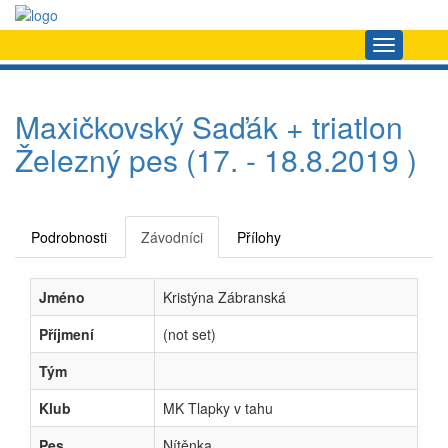
Navigace
Maxičkovský Saďák + triatlon
Železný pes (17. - 18.8.2019 )
Podrobnosti
Závodníci
Přílohy
Jméno
Kristýna Zábranská
Příjmení
(not set)
Tým
Klub
MK Tlapky v tahu
Pes
Nítěnka