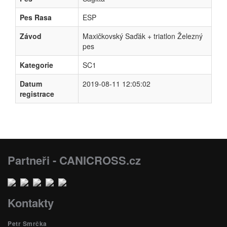
Pes Rasa
ESP
Závod
Maxičkovský Saďák + triatlon Železný
pes
Kategorie
SC1
Datum
2019-08-11 12:05:02
registrace
Partneři - CANICROSS.cz
Kontakty
Petr Smrčka