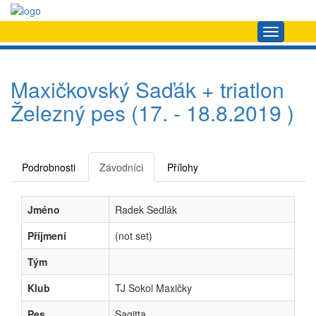
Navigace
Maxičkovský Saďák + triatlon
Železný pes (17. - 18.8.2019 )
Podrobnosti
Závodníci
Přílohy
Jméno
Radek Sedlák
Příjmení
(not set)
Tým
Klub
TJ Sokol Maxičky
Pes
Sagitta