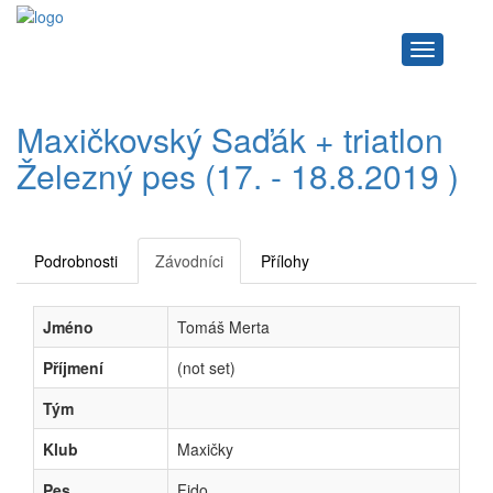
Navigace
Maxičkovský Saďák + triatlon
Železný pes (17. - 18.8.2019 )
Podrobnosti
Závodníci
Přílohy
Jméno
Tomáš Merta
Příjmení
(not set)
Tým
Klub
Maxičky
Pes
Fido