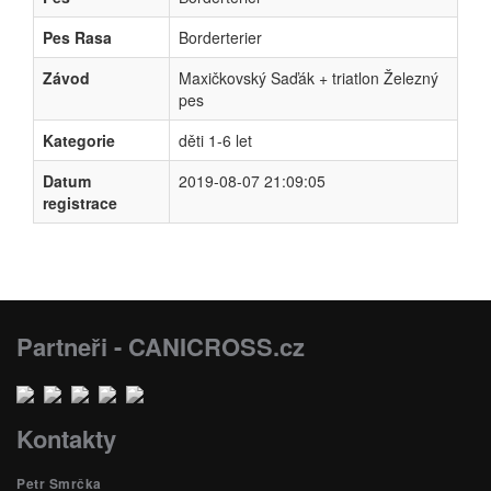
Pes Rasa
Borderterier
Závod
Maxičkovský Saďák + triatlon Železný
pes
Kategorie
děti 1-6 let
Datum
2019-08-07 21:09:05
registrace
Partneři - CANICROSS.cz
Kontakty
Petr Smrčka