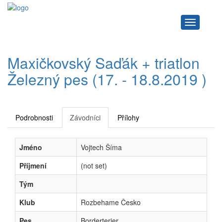
Navigace
Maxičkovský Saďák + triatlon
Železný pes (17. - 18.8.2019 )
Podrobnosti
Závodníci
Přílohy
Jméno
Vojtech Šíma
Příjmení
(not set)
Tým
Klub
Rozbehame Česko
Pes
Borderterier