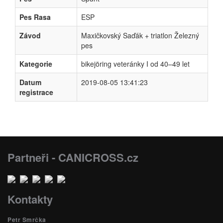
Pes Rasa
ESP
Závod
Maxičkovský Saďák + triatlon Železný
pes
Kategorie
bikejöring veteránky I od 40–49 let
Datum
2019-08-05 13:41:23
registrace
Partneři - CANICROSS.cz
Kontakty
Petr Smrčka