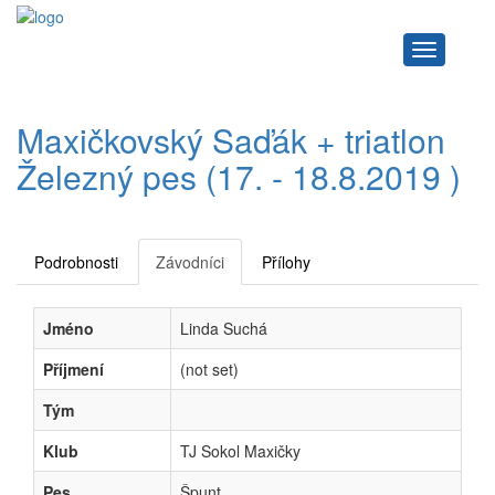
Navigace
Maxičkovský Saďák + triatlon
Železný pes (17. - 18.8.2019 )
Podrobnosti
Závodníci
Přílohy
Jméno
Linda Suchá
Příjmení
(not set)
Tým
Klub
TJ Sokol Maxičky
Pes
Špunt