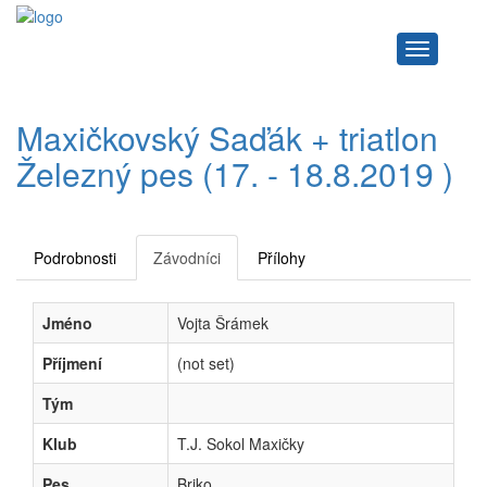
Navigace
Maxičkovský Saďák + triatlon
Železný pes (17. - 18.8.2019 )
Podrobnosti
Závodníci
Přílohy
Jméno
Vojta Šrámek
Příjmení
(not set)
Tým
Klub
T.J. Sokol Maxičky
Pes
Briko