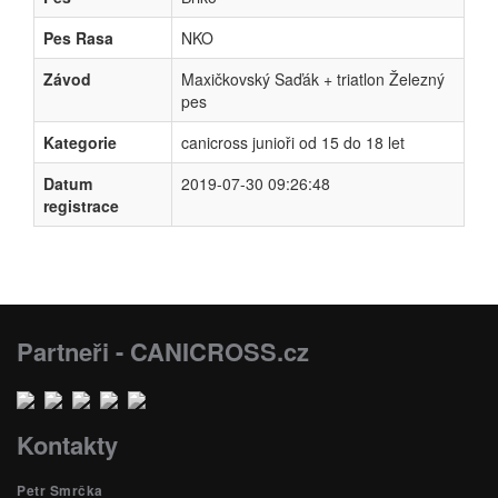
Pes Rasa
NKO
Závod
Maxičkovský Saďák + triatlon Železný
pes
Kategorie
canicross junioři od 15 do 18 let
Datum
2019-07-30 09:26:48
registrace
Partneři - CANICROSS.cz
Kontakty
Petr Smrčka