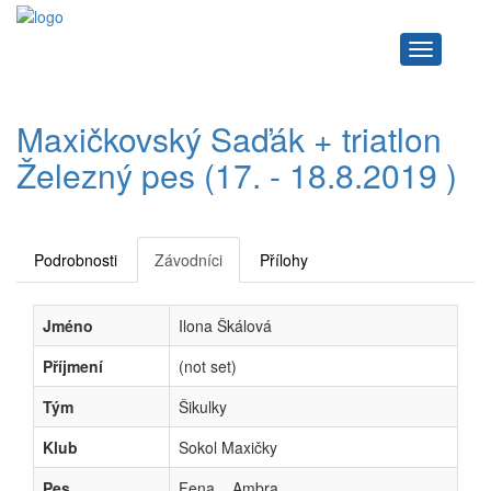
Navigace
Maxičkovský Saďák + triatlon
Železný pes (17. - 18.8.2019 )
Podrobnosti
Závodníci
Přílohy
Jméno
Ilona Škálová
Příjmení
(not set)
Tým
Šikulky
Klub
Sokol Maxičky
Pes
Fena....Ambra