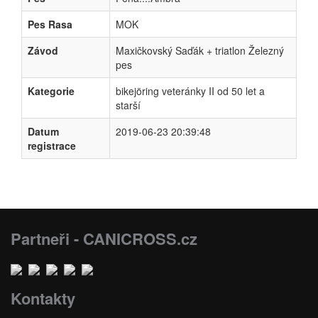
Pes Rasa
MOK
Závod
Maxičkovský Saďák + triatlon Železný
pes
Kategorie
bikejöring veteránky II od 50 let a
starší
Datum
2019-06-23 20:39:48
registrace
Partneři - CANICROSS.cz
Kontakty