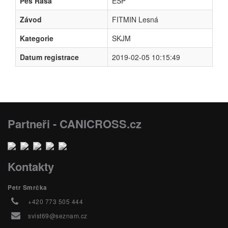
Pes Rasa
ESP
Závod
FITMIN Lesná
Kategorie
SKJM
Datum registrace
2019-02-05 10:15:49
Partneři - CANICROSS.cz
Kontakty
Petr Smrčka
+420 773 505 444
svist69@seznam.cz