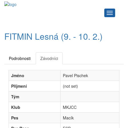
Navigace
FITMIN Lesná (9. - 10. 2.)
Podrobnosti
Závodníci
Jméno
Pavel Pischek
Příjmení
(not set)
Tým
Klub
MKJCC
Pes
Macík