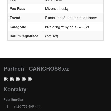
Pes Rasa
kříženec husky
Závod
Fitmin Lesná - tentokrát off-snow
Kategorie
bikejöring ženy od 19–39 let
Datum registrace
(not set)
Partneři - CANICROSS.cz
Kontakty
Petr Smrčka
+420 773 505 444