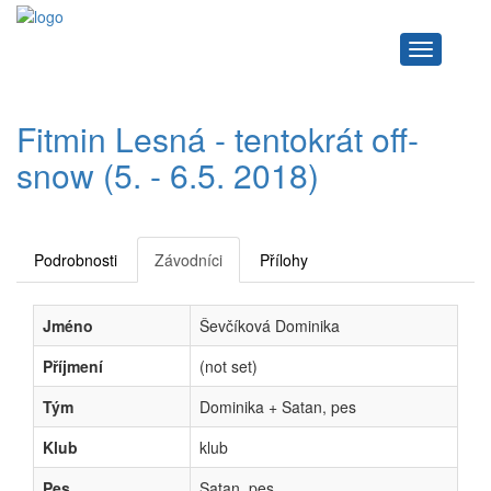
Navigace
Fitmin Lesná - tentokrát off-
snow (5. - 6.5. 2018)
Podrobnosti
Závodníci
Přílohy
Jméno
Ševčíková Dominika
Příjmení
(not set)
Tým
Dominika + Satan, pes
Klub
klub
Pes
Satan, pes