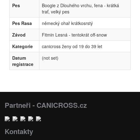
Pes
Boogie z Dlouhého vrchu, fena - krátká
trať, velký pes
Pes Rasa
německý ohař krátkosrstý
Závod
Fitmin Lesná - tentokrát off-snow
Kategorie
canicross ženy od 19 do 39 let
Datum
(not set)
registrace
Partneři - CANICROSS.cz
Kontakty