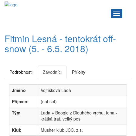
Navigace
Fitmin Lesná - tentokrát off-
snow (5. - 6.5. 2018)
Podrobnosti
Závodníci
Přílohy
Jméno
Vojtíšková Lada
Příjmení
(not set)
Tým
Lada + Boogie z Dlouhého vrchu, fena -
krátká trať, velký pes
Klub
Musher klub JCC, z.s.