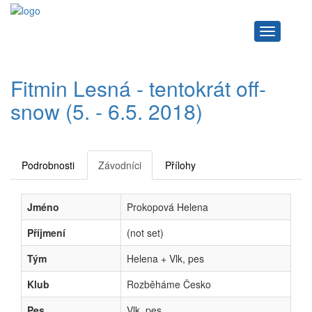
Navigace
Fitmin Lesná - tentokrát off-
snow (5. - 6.5. 2018)
Podrobnosti
Závodníci
Přílohy
Jméno
Prokopová Helena
Příjmení
(not set)
Tým
Helena + Vlk, pes
Klub
Rozběháme Česko
Pes
Vlk, pes