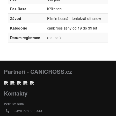
Pes Rasa
Kříženec
Závod
Fitmin Lesná - tentokrát off-snow
Kategorie
canicross ženy od 19 do 39 let
Datum registrace
(not set)
Partneři - CANICROSS.cz
Kontakty
Petr Smrčka
+420 773 505 444