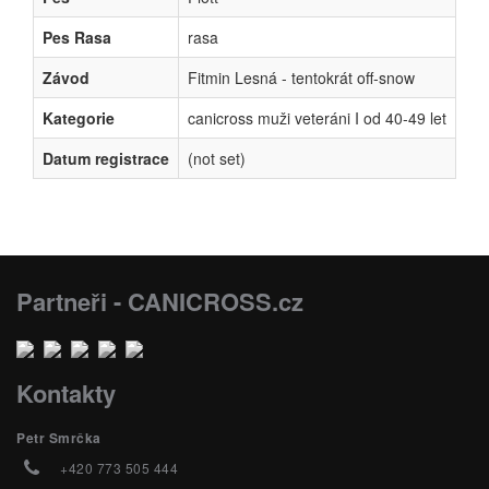
Pes Rasa
rasa
Závod
Fitmin Lesná - tentokrát off-snow
Kategorie
canicross muži veteráni I od 40-49 let
Datum registrace
(not set)
Partneři - CANICROSS.cz
Kontakty
Petr Smrčka
+420 773 505 444