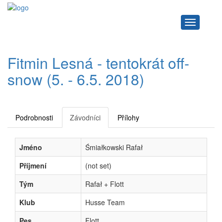
Navigace
Fitmin Lesná - tentokrát off-
snow (5. - 6.5. 2018)
Podrobnosti
Závodníci
Přílohy
Jméno
Śmiałkowski Rafał
Příjmení
(not set)
Tým
Rafał + Flott
Klub
Husse Team
Pes
Flott