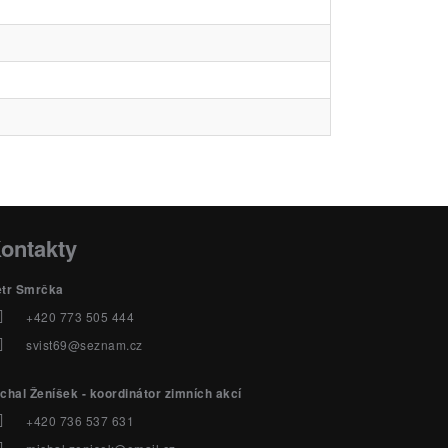
ontakty
etr Smrčka
+420 773 505 444
svist69@seznam.cz
chal Ženíšek - koordinátor zimních akcí
+420 736 537 631