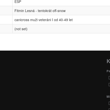
ESP
Fitmin Lesná - tentokrát off-snow
canicross muži veteráni I od 40-49 let
(not set)
K
P
Mi