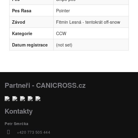
Pes Rasa
Pointer
Závod
Fitmin Lesná - tentokrát off-snow
Kategorie
CCW
Datum registrace
(not set)
Partneři - CANICROSS.cz
Kontakty
Petr Smrčka
+420 773 505 444