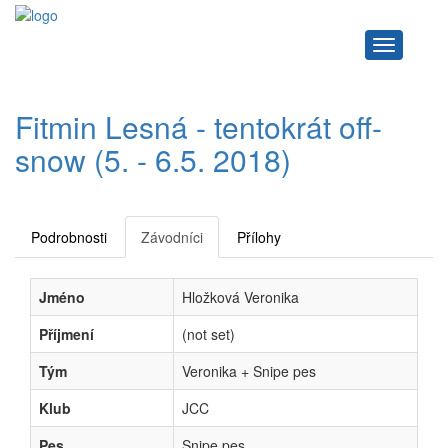
Navigace
Fitmin Lesná - tentokrát off-
snow (5. - 6.5. 2018)
Podrobnosti
Závodníci
Přílohy
Jméno
Hložková Veronika
Příjmení
(not set)
Tým
Veronika + Snipe pes
Klub
JCC
Pes
Snipe pes