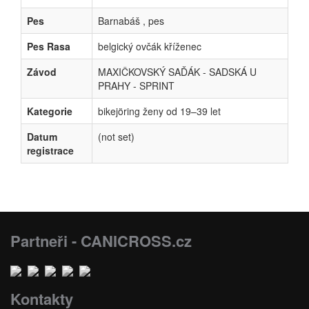
Pes
Barnabáš , pes
Pes Rasa
belgický ovčák kříženec
Závod
MAXIČKOVSKÝ SAĎÁK - SADSKÁ U
PRAHY - SPRINT
Kategorie
bikejöring ženy od 19–39 let
Datum
(not set)
registrace
Partneři - CANICROSS.cz
Kontakty