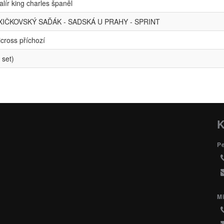
alír king charles španěl
IČKOVSKÝ SAĎÁK - SADSKÁ U PRAHY - SPRINT
icross příchozí
 set)
K
P
Mi