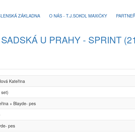
ČLENSKÁ ZÁKLADNA
O NÁS - T.J.SOKOL MAXIČKY
PARTNEŘ
SADSKÁ U PRAHY - SPRINT (21
lová Kateřina
 set)
eřina + Blayde- pes
b
yde- pes