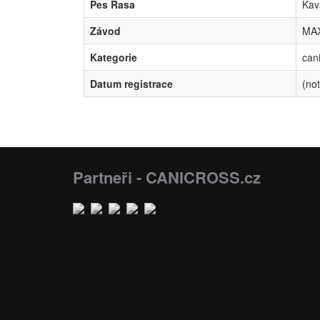
Pes Rasa
Kav
Závod
MAX
Kategorie
can
Datum registrace
(not
Partneři - CANICROSS.cz