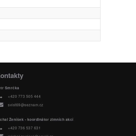
ontakty
etr Smrčka
+420 773 505 444
svist69@seznam.cz
chal Ženíšek - koordinátor zimních akcí
+420 736 537 631