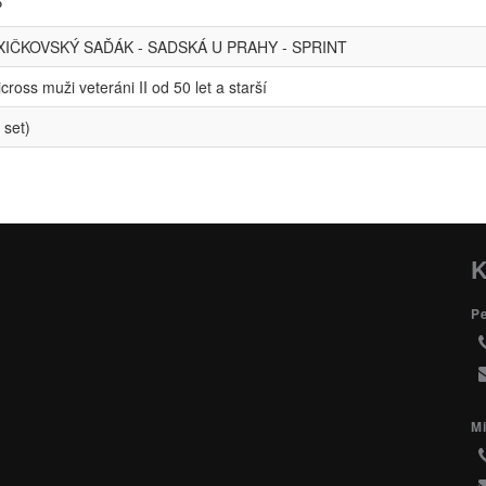
P
IČKOVSKÝ SAĎÁK - SADSKÁ U PRAHY - SPRINT
cross muži veteráni II od 50 let a starší
 set)
K
P
Mi