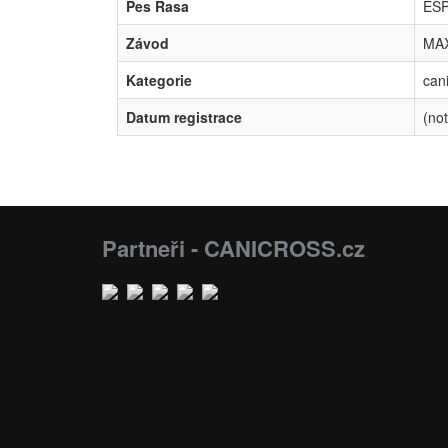
Pes Rasa
ES
Závod
MAX
Kategorie
cani
Datum registrace
(not
Partneři - CANICROSS.cz