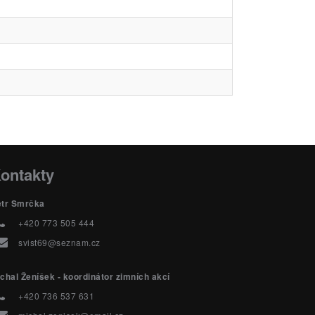
ontakty
etr Smrčka
+420 773 505 444
svist69@seznam.cz
chal Ženíšek - koordinátor zimních akcí
+420 736 537 631