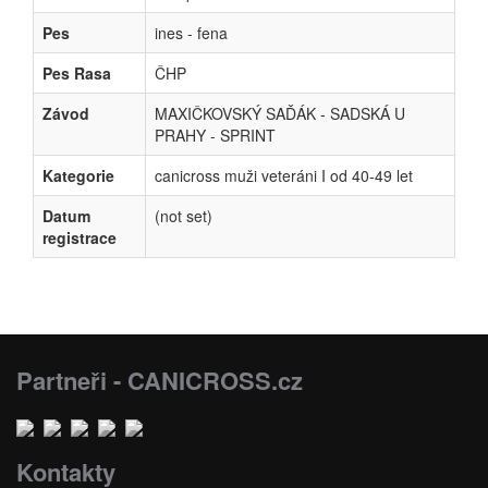
Pes
ines - fena
Pes Rasa
ČHP
Závod
MAXIČKOVSKÝ SAĎÁK - SADSKÁ U
PRAHY - SPRINT
Kategorie
canicross muži veteráni I od 40-49 let
Datum
(not set)
registrace
Partneři - CANICROSS.cz
Kontakty