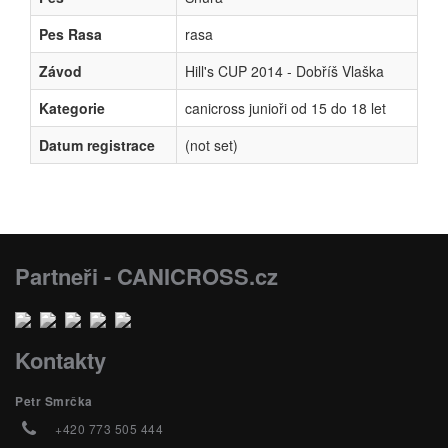
Pes Rasa
rasa
Závod
Hill's CUP 2014 - Dobříš Vlaška
Kategorie
canicross junioři od 15 do 18 let
Datum registrace
(not set)
Partneři - CANICROSS.cz
Kontakty
Petr Smrčka
+420 773 505 444