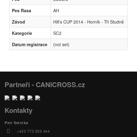
Pes Rasa
AH
Závod
Hill's CUP 2014 - Horník - Tři Studně
Kategorie
SC2
Datum registrace
(not set)
Partneři - CANICROSS.cz
Kontakty
Petr Smrčka
+420 773 505 444