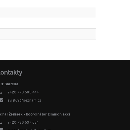
ontakty
etr Smrčka
+420 773 505 444
svist69@seznam.cz
chal Ženíšek - koordinátor zimních akcí
+420 736 537 631