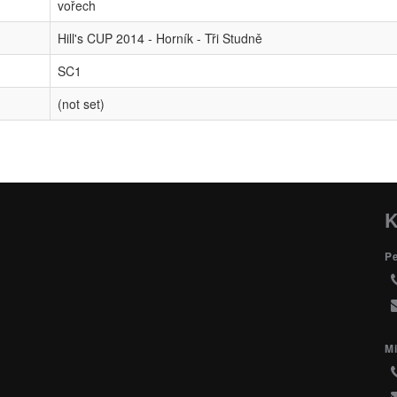
vořech
Hill's CUP 2014 - Horník - Tři Studně
SC1
(not set)
K
P
Mi