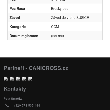
Pes Rasa
Brdský pes
Závod
Závod do vrchu SUŠICE
Kategorie
CCM
Datum registrace
(not set)
Partneři - CANICROSS.cz
Kontakty
Petr Smrčka
+420 773 505 444