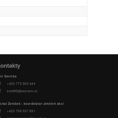
ontakty
etr Smrčka
+420 773 505 444
svist69@seznam.cz
chal Ženíšek - koordinátor zimních akcí
+420 736 537 631