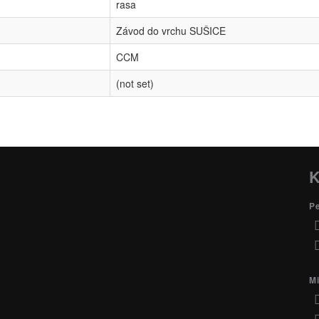
rasa
Závod do vrchu SUŠICE
CCM
(not set)
K
P
Mi