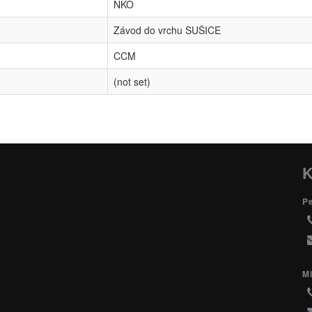
NKO
Závod do vrchu SUŠICE
CCM
(not set)
K
P
Mi