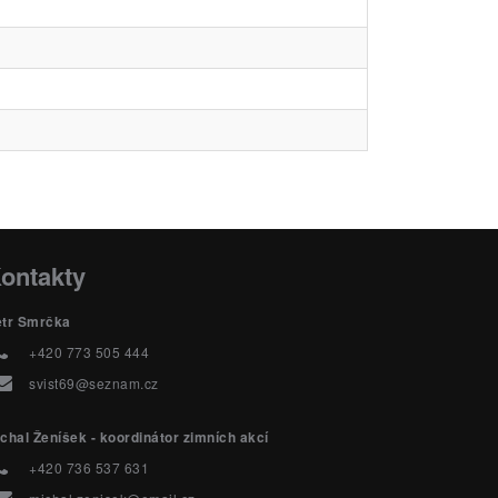
ontakty
etr Smrčka
+420 773 505 444
svist69@seznam.cz
chal Ženíšek - koordinátor zimních akcí
+420 736 537 631