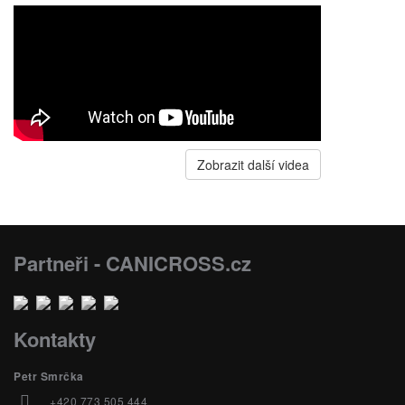
Zobrazit další videa
Partneři - CANICROSS.cz
Kontakty
Petr Smrčka
+420 773 505 444