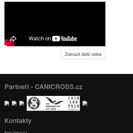
Zobrazit další videa
Partneři - CANICROSS.cz
Kontakty
Petr Smrčka