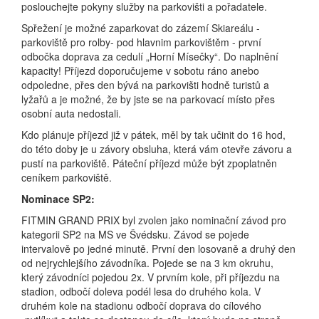
poslouchejte pokyny služby na parkovišti a pořadatele.
Spřežení je možné zaparkovat do zázemí Skiareálu -
parkoviště pro rolby- pod hlavnim parkovištěm - první
odbočka doprava za cedulí „Horní Mísečky“. Do naplnění
kapacity! Příjezd doporučujeme v sobotu ráno anebo
odpoledne, přes den bývá na parkovišti hodně turistů a
lyžařů a je možné, že by jste se na parkovací místo přes
osobní auta nedostali.
Kdo plánuje příjezd již v pátek, měl by tak učinit do 16 hod,
do této doby je u závory obsluha, která vám otevře závoru a
pustí na parkoviště. Páteční příjezd může být zpoplatněn
ceníkem parkoviště.
Nominace SP2:
FITMIN GRAND PRIX byl zvolen jako nominační závod pro
kategorii SP2 na MS ve Švédsku. Závod se pojede
intervalově po jedné minutě. První den losovaně a druhý den
od nejrychlejšího závodníka. Pojede se na 3 km okruhu,
který závodníci pojedou 2x. V prvním kole, při příjezdu na
stadion, odbočí doleva podél lesa do druhého kola. V
druhém kole na stadionu odbočí doprava do cílového