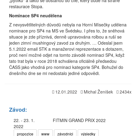
„pytlíku“ a takto se dostanou do cíle, který bude na straně
restaurace Stopa.
Nominace SP4 neudělena
Z nevysvětlitelných důvodů nebyla na Horní Mísečky udělena
nominace pro SP4 na MS ve Švédsku. I přes to, že sněhová
situace je zde příznivá, denně upravována rolbou a ruší se
jeden zimní mushingový zavod za druhým. … Odeslal jsem
5.1.2022 email STK a manažerovi reprezentace s dotazem,
proč není možné odjet na tomto závodě nominaci SP4, když
tato trat byla v roce 2018 schválena oficiálně předsedou
ČASS jako vhodná pro nominaci kategorie SP4. Bohužel do
dnešního dne se mi nedostalo jediné odpovědi.
12.01.2022
Michal Ženíšek
2434x
Závod:
22. - 23. 1.
FITMIN GRAND PRIX 2022
2022
propozice
www
závodníci
výsledky