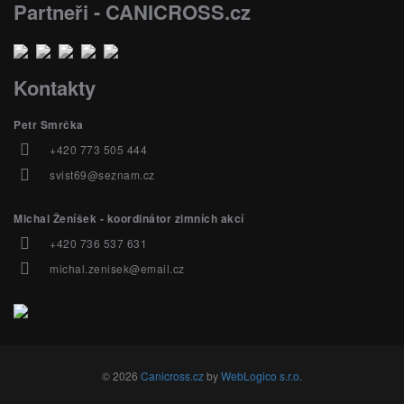
Partneři - CANICROSS.cz
Kontakty
Petr Smrčka
+420 773 505 444
svist69@seznam.cz
Michal Ženíšek - koordinátor zimních akcí
+420 736 537 631
michal.zenisek@email.cz
© 2026
Canicross.cz
by
WebLogico s.r.o.